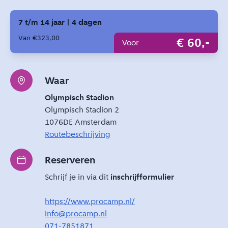
7 t/m 14 jaar | 4 dagen
Van €323,00
€ 60,-
Voor
Waar
Olympisch Stadion
Olympisch Stadion 2
1076DE Amsterdam
Routebeschrijving
Reserveren
Schrijf je in via dit
inschrijfformulier
https://www.procamp.nl/
info@procamp.nl
071-7851871