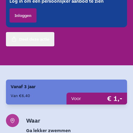
Log in om een persoonlijker aanbod te zien
Inloggen
Deel deze actie
Vanaf 3 jaar
Van €6,40
€ 1,-
Voor
Waar
Ga lekker zwemmen