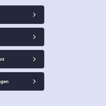
nt
ngen