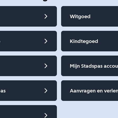
Witgoed
p
Kindtegoed
Mijn Stadspas accou
pas
Aanvragen en verle