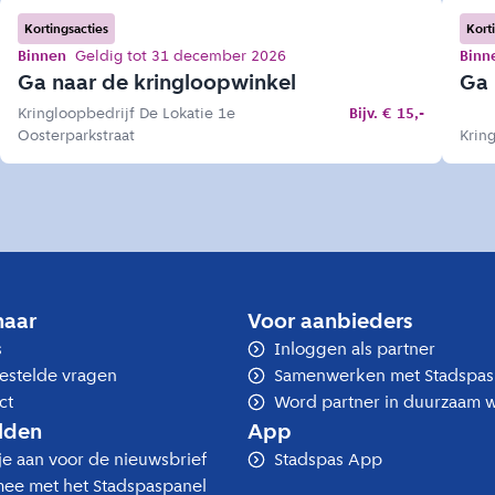
Kortingsacties
Kort
Binnen
Geldig tot 31 december 2026
Binn
Ga naar de kringloopwinkel
Ga 
Kringloopbedrijf De Lokatie 1e
Bijv. € 15,-
Oosterparkstraat
Krin
naar
Voor aanbieders
s
Inloggen als partner
estelde vragen
Samenwerken met Stadspas
ct
Word partner in duurzaam 
lden
App
je aan voor de nieuwsbrief
Stadspas App
ee met het Stadspaspanel