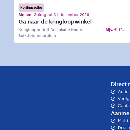
Kortingsacties
Binnen
Geldig tot 31 december 2026
Ga naar de kringloopwinkel
Kringloopbedrijf De Lokatie Noord
Bijv. € 15,-
Buikslotermeerplein
Direct 
Actie
Veelg
Conta
Aanme
Meld 
Doe m