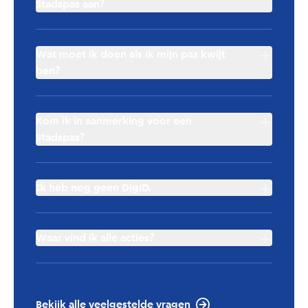
Stadspas aan?
Wat moet ik doen als ik mijn pas kwijt
ben?
Kom ik in aanmerking voor een
Stadspas?
Ik heb nog geen DigiD.
Waar vind ik alle acties?
deze pagina
de website
Bekijk alle veelgestelde vragen