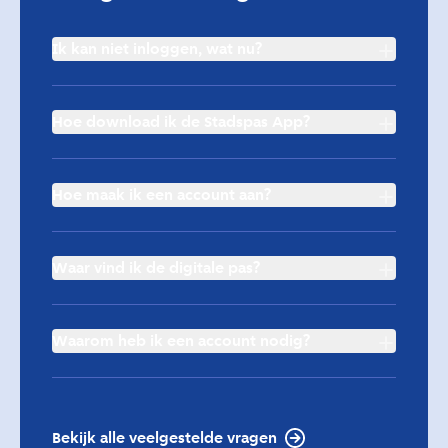
Ik kan niet inloggen, wat nu?
Hoe download ik de Stadspas App?
Apple
Store
Play Store
Hoe maak ik een account aan?
Waar vind ik de digitale pas?
Waarom heb ik een account nodig?
Bekijk alle veelgestelde vragen