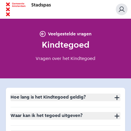
Veelgestelde vragen
Kindtegoed
Vragen over het Kindtegoed
Hoe lang is het Kindtegoed geldig?
Het tegoed is geldig tot en met 31 juli van het
schooljaar. Op 1 augustus ontvang je nieuwe
Waar kan ik het tegoed uitgeven?
Kindtegoed op je Stadspas.
Je vindt het overzicht van deelnemende winkels nadat
je bent ingelogd.